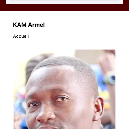
Abdoulaye Yossi
KAM Armel
Accueil
ALPHA Lamine
Joseph Bakhita SANOU