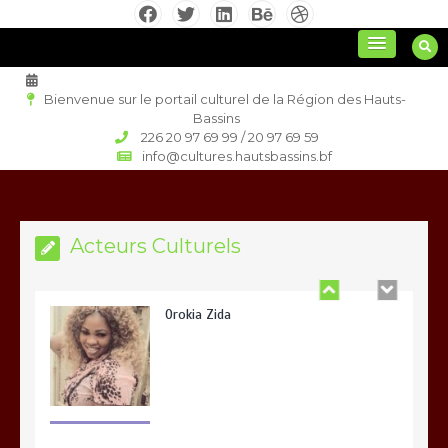
Aller
au
culture régionale
contenu
Bienvenue sur le portail culturel de la Région des Hauts-
Bassins
226 20 97 69 99 / 20 97 69 59
Joseph Bakhita SANOU
info@cultures.hautsbassins.bf
Acteurs Culturels
Orokia Zida