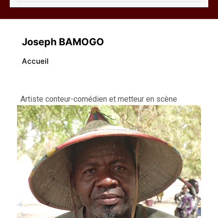
Abdoulaye Yossi
Joseph BAMOGO
Accueil
Artiste conteur-comédien et metteur en scène
ALPHA Lamine
Joseph Bakhita SANOU