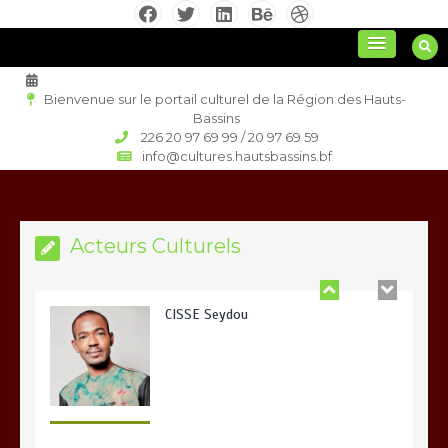
Aller
au
culture régionale
contenu
Bienvenue sur le portail culturel de la Région des Hauts-
Bassins
226 20 97 69 99 / 20 97 69 59
Orokia Zida
info@cultures.hautsbassins.bf
Acteurs Culturels
CISSE Seydou