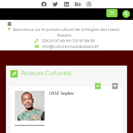
Aller
au
culture régionale
contenu
Bienvenue sur le portail culturel de la Région des Hauts-
Bassins
226 20 97 69 99 / 20 97 69 59
Orokia Zida
info@cultures.hautsbassins.bf
Acteurs Culturels
CISSE Seydou