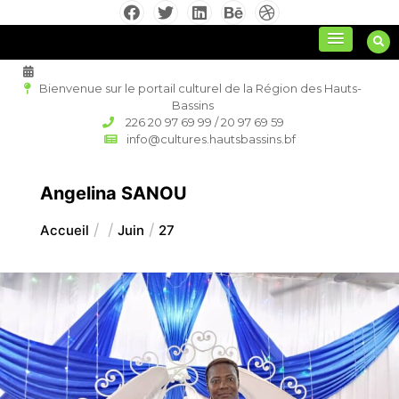
Aller
au
culture régionale
contenu
Bienvenue sur le portail culturel de la Région des Hauts-
Bassins
226 20 97 69 99 / 20 97 69 59
info@cultures.hautsbassins.bf
Angelina SANOU
Accueil
Juin
27