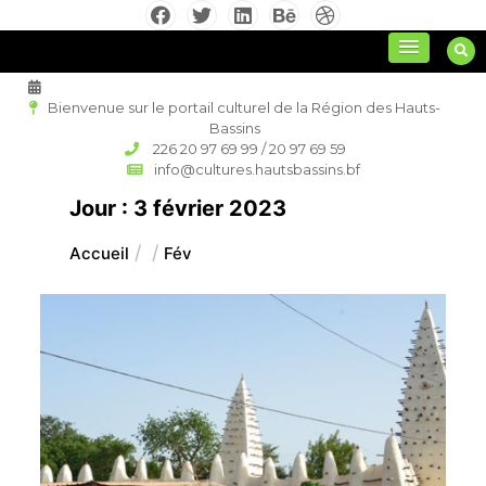
Aller
au
culture régionale
contenu
Bienvenue sur le portail culturel de la Région des Hauts-
Bassins
226 20 97 69 99 / 20 97 69 59
info@cultures.hautsbassins.bf
Jour :
3 février 2023
Accueil
Fév