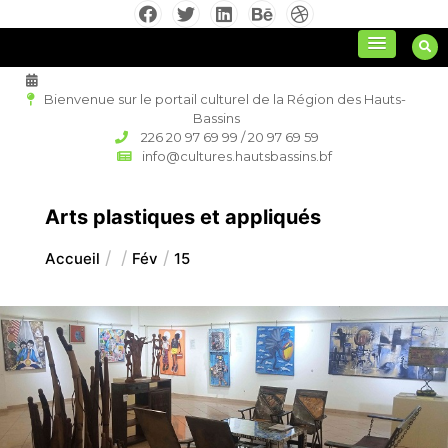
Aller
au
culture régionale
contenu
Bienvenue sur le portail culturel de la Région des Hauts-
Bassins
226 20 97 69 99 / 20 97 69 59
info@cultures.hautsbassins.bf
Arts plastiques et appliqués
Accueil
Fév
15