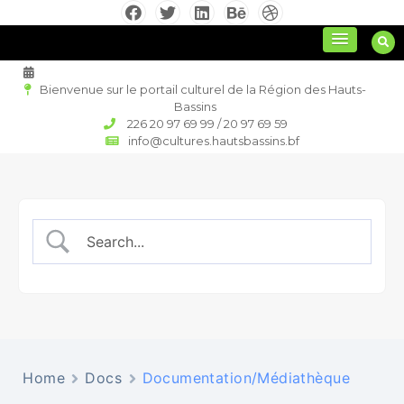
Aller
au
culture régionale
contenu
Bienvenue sur le portail culturel de la Région des Hauts-
Bassins
226 20 97 69 99 / 20 97 69 59
info@cultures.hautsbassins.bf
Home
Docs
Documentation/Médiathèque